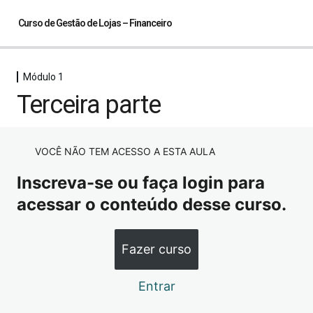
Curso de Gestão de Lojas – Financeiro
Módulo 1
Módulo 1
Terceira parte
Primeira parte
Segunda parte
VOCÊ NÃO TEM ACESSO A ESTA AULA
Terceira parte
Inscreva-se ou faça login para
Quarta parte
acessar o conteúdo desse curso.
Módulo 2
4 aulas
Fazer curso
Módulo 3
1 aula
Entrar