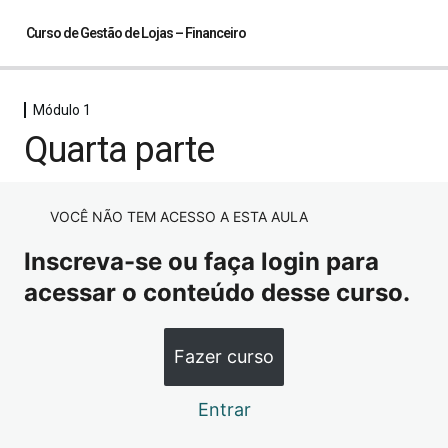
Curso de Gestão de Lojas – Financeiro
Módulo 1
Módulo 1
Quarta parte
Primeira parte
Segunda parte
VOCÊ NÃO TEM ACESSO A ESTA AULA
Terceira parte
Inscreva-se ou faça login para
Quarta parte
acessar o conteúdo desse curso.
Módulo 2
4 aulas
Fazer curso
Primeira parte
Módulo 3
1 aula
Segunda parte
Entrar
Última parte
Terceira parte