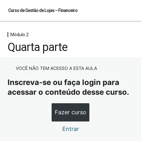
Curso de Gestão de Lojas – Financeiro
Módulo 2
Módulo 1
Quarta parte
4 aulas
Módulo 2
Primeira parte
VOCÊ NÃO TEM ACESSO A ESTA AULA
Segunda parte
Inscreva-se ou faça login para
acessar o conteúdo desse curso.
Terceira parte
Quarta parte
Fazer curso
Módulo 3
1 aula
Entrar