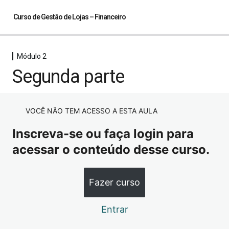
Curso de Gestão de Lojas – Financeiro
Módulo 2
Módulo 1
Segunda parte
4 aulas
Primeira parte
Módulo 2
Segunda parte
Primeira parte
VOCÊ NÃO TEM ACESSO A ESTA AULA
Terceira parte
Segunda parte
Inscreva-se ou faça login para
Quarta parte
acessar o conteúdo desse curso.
Terceira parte
Quarta parte
Fazer curso
Módulo 3
1 aula
Entrar
Última parte