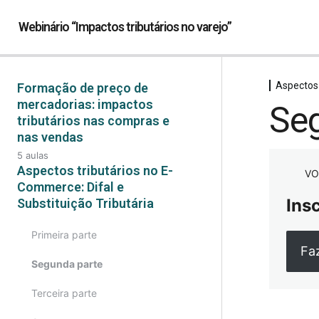
Webinário “Impactos tributários no varejo”
Aspectos 
Formação de preço de
mercadorias: impactos
Se
tributários nas compras e
nas vendas
5 aulas
Primeira parte
Aspectos tributários no E-
VO
Commerce: Difal e
Segunda parte
Ins
Substituição Tributária
Terceira parte
Primeira parte
Fa
Quarta parte
Segunda parte
Quinta parte
Terceira parte