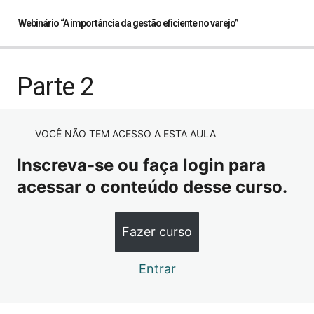
Webinário “A importância da gestão eficiente no varejo”
Parte 1
Parte 2
Parte 2
VOCÊ NÃO TEM ACESSO A ESTA AULA
Parte 3
Inscreva-se ou faça login para
Parte 4
acessar o conteúdo desse curso.
Fazer curso
Entrar