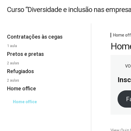
Curso “Diversidade e inclusão nas empres
Home off
Contratações às cegas
Home
1 aula
Contratações às cegas
Pretos e pretas
2 aulas
VO
Afrodescendentes 1
Refugiados
Insc
Afrodescendentes 2
2 aulas
Refugiados 1
Home office
Refugiados 2
F
Home office
View Quiz 