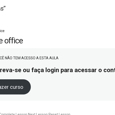
as”
ice
 office
CÊ NÃO TEM ACESSO A ESTA AULA
reva-se ou faça login para acessar o co
azer curso
Complete Lesson Next Lesson Reset Lesson