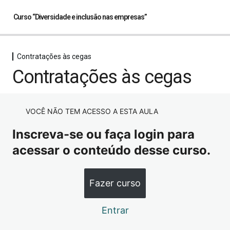
Curso “Diversidade e inclusão nas empresas”
Contratações às cegas
Contratações às cegas
Contratações às cegas
Contratações às cegas
Pretos e pretas
VOCÊ NÃO TEM ACESSO A ESTA AULA
2 aulas
Refugiados
Inscreva-se ou faça login para
2 aulas
acessar o conteúdo desse curso.
Home office
1 aula
Fazer curso
Entrar