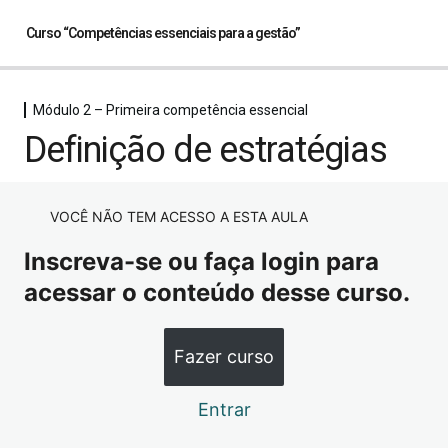
Curso “Competências essenciais para a gestão”
Módulo 2 – Primeira competência essencial
Módulo 1 – Introdução às
Definição de estratégias
competências essenciais para a gestão
2 aulas
Introdução às competências essenciais para a gestão
Módulo 2 – Primeira competência
essencial
VOCÊ NÃO TEM ACESSO A ESTA AULA
Introdução parte II – Ser bem-sucedido
Inscreva-se ou faça login para
Expressar o que é o negócio
acessar o conteúdo desse curso.
Estabelecimento de indicadores
Definição de estratégias
Fazer curso
Módulo 3 – Segunda competência
essencial
Entrar
2 aulas