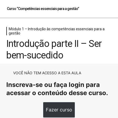
Curso “Competências essenciais para a gestão”
Módulo 1 – Introdução às competências essenciais para a
Módulo 1 – Introdução às
gestão
competências essenciais para a gestão
Introdução parte II – Ser
Introdução às competências essenciais para a gestão
bem-sucedido
Introdução parte II – Ser bem-sucedido
Módulo 2 – Primeira competência
VOCÊ NÃO TEM ACESSO A ESTA AULA
essencial
3 aulas
Inscreva-se ou faça login para
Módulo 3 – Segunda competência
acessar o conteúdo desse curso.
essencial
2 aulas
Módulo 4 – Terceira competência
Fazer curso
essencial