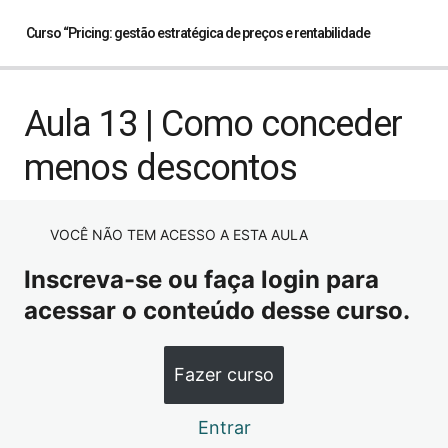
Curso “Pricing: gestão estratégica de preços e rentabilidade
Aula 1 | Introdução
Aula 13 | Como conceder
Aula 2 | Definição de Pricing
menos descontos
Aula 3 | Definição de Pricing
Aula 4 | Comunicação de Valor e Preço
VOCÊ NÃO TEM ACESSO A ESTA AULA
Inscreva-se ou faça login para
Aula 5 | Precificação e Estratégia
acessar o conteúdo desse curso.
Aula 6 | Precificação e Estratégia
Aula 7 | Precificação e Estratégia
Fazer curso
Aula 8 | Precificação e Estratégia
Entrar
Aula 9 | Precificação e Estratégia