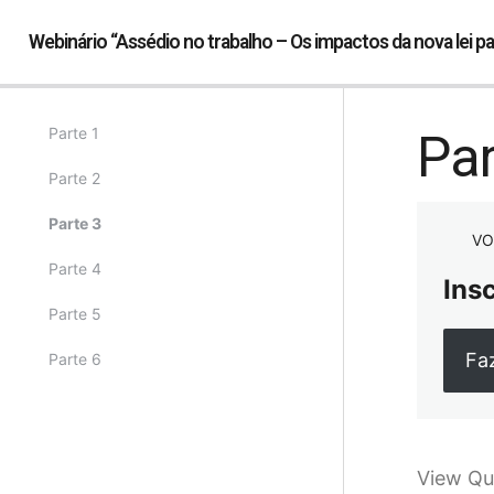
Webinário “Assédio no trabalho – Os impactos da nova lei p
Parte 1
Par
Parte 2
Parte 3
VO
Parte 4
Ins
Parte 5
Fa
Parte 6
View Qu