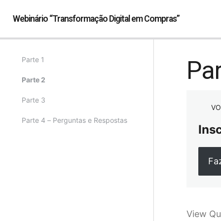
Webinário “Transformação Digital em Compras”
Parte 1
Par
Parte 2
Parte 3
VO
Parte 4 – Perguntas e Respostas
Ins
Fa
View Qu