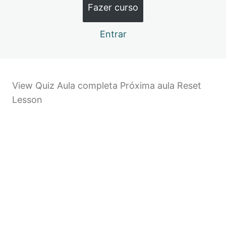
O que é Comunicação?
Fazer curso
Desempenho e Potencial
Entrar
Feedback
Situações Desafiadores, Metas e Conclusão do Curso
View Quiz Aula completa Próxima aula Reset
Lesson
Anterior
Próximo