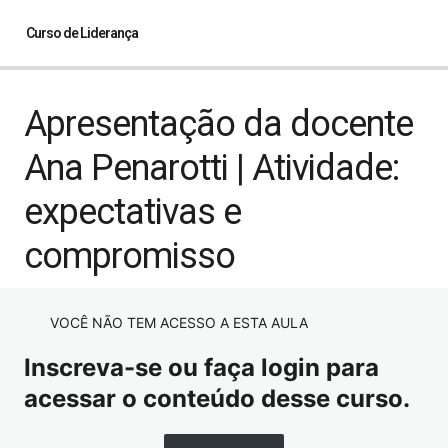
Curso de Liderança
Apresentação da docente Ana Penarotti | Atividade:
Apresentação da docente
expectativas e compromisso
Ana Penarotti | Atividade:
World Café e Atributos do Líder, Papel do Gestor e
Desafios do Líder
expectativas e
Autoconhecimento. O que é Talento? Percepção
compromisso
Reconhecento Talentos: Perfil Pessoal – Atividade DISC
Atividade Disc – parte 2 (continuação)
VOCÊ NÃO TEM ACESSO A ESTA AULA
Atividade Disc – parte 3 (continuação)
Inscreva-se ou faça login para
Bando, Grupo, Equipe e Time – Estágios de
acessar o conteúdo desse curso.
Desenvolvimento de Equipes