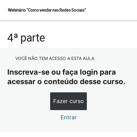
Webinário “Como vender nas Redes Sociais”
1ª parte
4ª parte
2ª parte
VOCÊ NÃO TEM ACESSO A ESTA AULA
3ª parte
Inscreva-se ou faça login para
4ª parte
acessar o conteúdo desse curso.
5ª parte
Fazer curso
Entrar