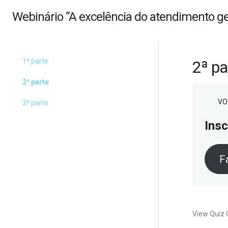
Webinário “A excelência do atendimento g
1ª parte
2ª pa
2ª parte
VO
3ª parte
Insc
F
View Quiz 