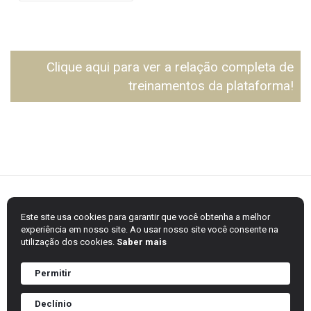
Clique aqui para ver a relação completa de
treinamentos da plataforma!
Este site usa cookies para garantir que você obtenha a melhor
experiência em nosso site. Ao usar nosso site você consente na
utilização dos cookies.
Saber mais
Permitir
Sincomavi - Todos os direitos reservados
Home
Informações importantes
Sobre
Treinamentos
Declínio