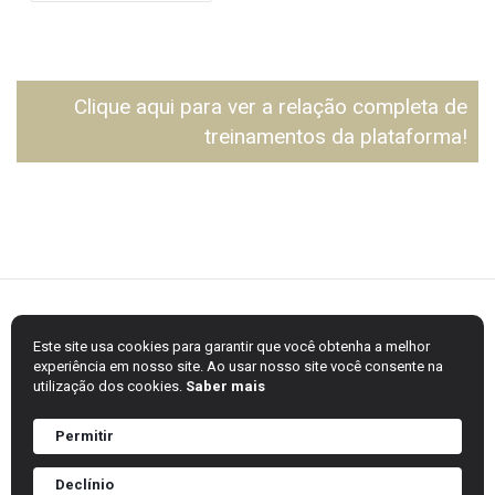
Clique aqui para ver a relação completa de
treinamentos da plataforma!
Este site usa cookies para garantir que você obtenha a melhor
experiência em nosso site. Ao usar nosso site você consente na
utilização dos cookies.
Saber mais
Permitir
Sincomavi - Todos os direitos reservados
Home
Informações importantes
Sobre
Treinamentos
Declínio