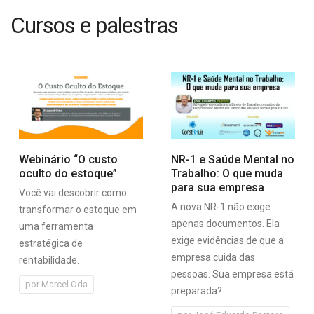
(11)
Cursos e palestras
3488-
8200
Rua
Boa
Vista,
356
-
15ª
andar
-
Webinário “O custo
NR-1 e Saúde Mental no
São
oculto do estoque”
Trabalho: O que muda
Paulo
para sua empresa
Você vai descobrir como
-
A nova NR-1 não exige
transformar o estoque em
Capital
apenas documentos. Ela
uma ferramenta
exige evidências de que a
estratégica de
empresa cuida das
rentabilidade.
pessoas. Sua empresa está
por
Marcel Oda
preparada?