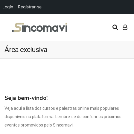
Login
Registrar-se
Meus
treinamentos
Área exclusiva
S
o
b
r
e
Mais
Seja bem-vindo!
uma
iniciativa
Veja aqui a lista dos cursos e palestras online mais populares
do
disponíveis na plataforma. Lembre-se de conferir os próximos
Sincomavi.
eventos promovidos pelo Sincomavi.
cursos@sincomavi.org.br