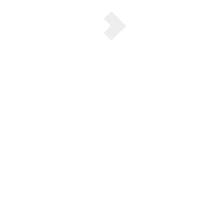
Home
Informações importantes
Sobre
Tre