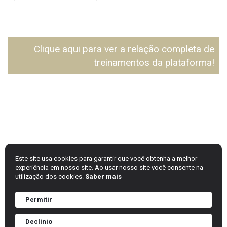
Clique aqui para ver a relação completa de
treinamentos da plataforma!
Este site usa cookies para garantir que você obtenha a melhor
experiência em nosso site. Ao usar nosso site você consente na
utilização dos cookies.
Saber mais
Permitir
Sincomavi - Todos os direitos reservados
Home
Informações importantes
Sobre
Treinamentos
Declínio